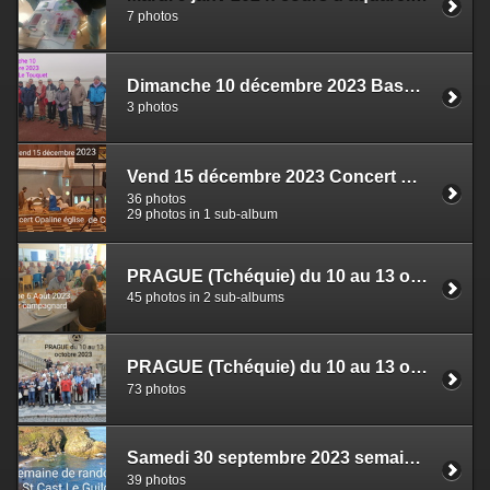
7 photos
Dimanche 10 décembre 2023 Base Nord Le Touquet
3 photos
Vend 15 décembre 2023 Concert Opaline Église de Cucq
36 photos
29 photos in 1 sub-album
PRAGUE (Tchéquie) du 10 au 13 octobre 2023
45 photos in 2 sub-albums
PRAGUE (Tchéquie) du 10 au 13 oct 2023
73 photos
Samedi 30 septembre 2023 semaine de rando St Cast Le Guildo
39 photos