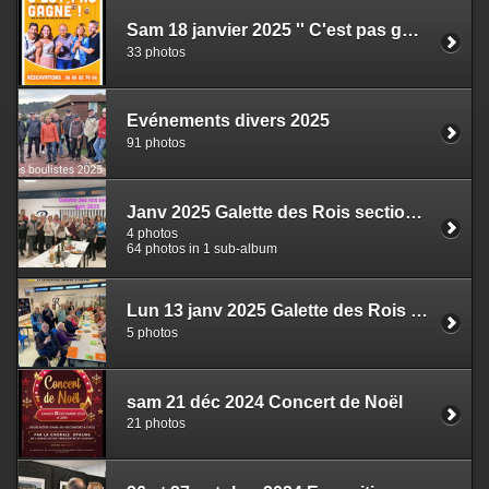
Sam 18 janvier 2025 '' C'est pas gagné ! ''
33 photos
Evénements divers 2025
91 photos
Janv 2025 Galette des Rois section GYM
4 photos
64 photos in 1 sub-album
Lun 13 janv 2025 Galette des Rois BRIDGE
5 photos
sam 21 déc 2024 Concert de Noël
21 photos