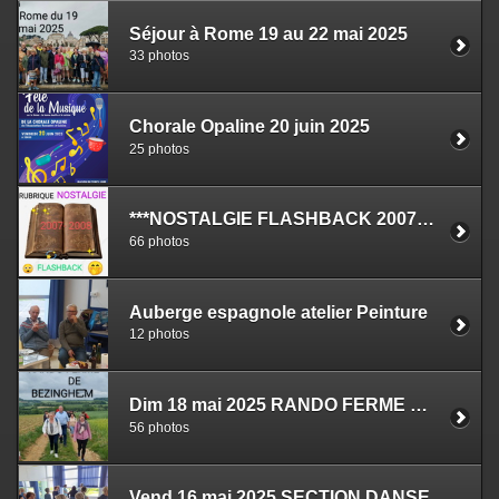
Séjour à Rome 19 au 22 mai 2025
33 photos
Chorale Opaline 20 juin 2025
25 photos
***NOSTALGIE FLASHBACK 2007-2008***
66 photos
Auberge espagnole atelier Peinture
12 photos
Dim 18 mai 2025 RANDO FERME de BEZINGHEM
56 photos
Vend 16 mai 2025 SECTION DANSE